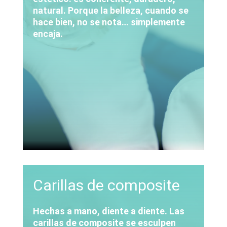
natural. Porque la belleza, cuando se
hace bien, no se nota… simplemente
encaja.
Carillas de composite
Hechas a mano, diente a diente. Las
carillas de composite se esculpen