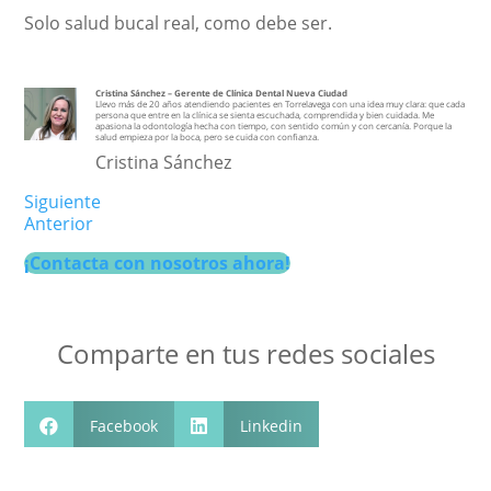
Solo salud bucal real, como debe ser.
Cristina Sánchez – Gerente de Clínica Dental Nueva Ciudad
Llevo más de 20 años atendiendo pacientes en Torrelavega con una idea muy clara: que cada
persona que entre en la clínica se sienta escuchada, comprendida y bien cuidada. Me
apasiona la odontología hecha con tiempo, con sentido común y con cercanía. Porque la
salud empieza por la boca, pero se cuida con confianza.
Cristina Sánchez
Siguiente
Anterior
¡Contacta con nosotros ahora!
Comparte en tus redes sociales
Facebook
Linkedin


Whatsapp
